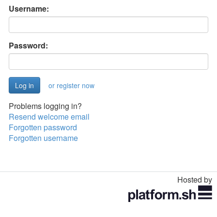
Username:
Password:
or register now
Problems logging in?
Resend welcome email
Forgotten password
Forgotten username
Hosted by
Toggle
navigation