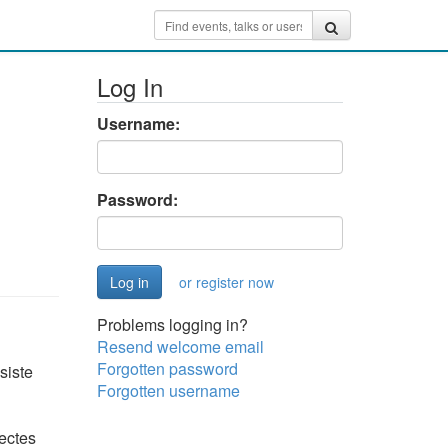
Log In
Username:
Password:
or register now
Problems logging in?
Resend welcome email
Forgotten password
siste
Forgotten username
tectes