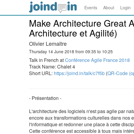
Events
About
Login
Make Architecture Great A
Architecture et Agilité)
Olivier Lemaitre
Thursday 14 June 2018 from 09:35 to 10:25
Talk in French at
Conférence Agile France 2018
Track Name: Chalet 4
Short URL:
https://joind.in/talk/c7f5b
(
QR-Code (o
- Présentation -
L'architecture des logiciels n'est pas agile par na
encore aux transformations culturelles dans nos e
l'informatique et redonner une place à cette disci
Cette conférence est accessible à tous mais intér