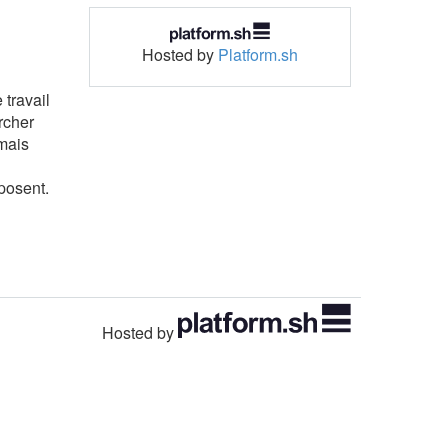
Hosted by
Platform.sh
 travail
rcher
 mais
posent.
Hosted by