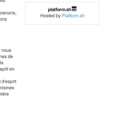
ses
pprenons,
Hosted by
Platform.sh
sons
s nous
ines de
ls
sprit en
 d'esprit
canismes
nière