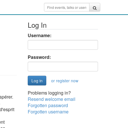
Log In
Username:
Password:
or register now
Problems logging in?
spérer.
Resend welcome email
s
Forgotten password
d'esprit
Forgotten username
ent