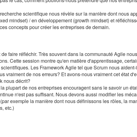
t pas le cas, comment pouvons-nous prétendre que nos entrepri
 recherche scientifique nous révèle sur la manière dont nous a
 (fixed mindset) / en développement (growth mindset) et réfléchis
 ces concepts pour créer les entreprises de demain.
t de faire réfléchir. Très souvent dans la communauté Agile nou
ons. Cette session montre qu'en matière d'apprentissage, certa
 scientifiques. Les Framework Agile tel que Scrum nous aident-i
s vraiment de nos erreurs? Et avons-nous vraiment cet état d'e
 nous décrit?
a plupart de nos entreprises encouragent sans le savoir un état
continue n'est pas suffisant. Nous devons aussi modifier les mé
 (par exemple la manière dont nous définissons les rôles, la ma
, etc.)