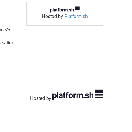
Hosted by
Platform.sh
ns s'y
misation
Hosted by