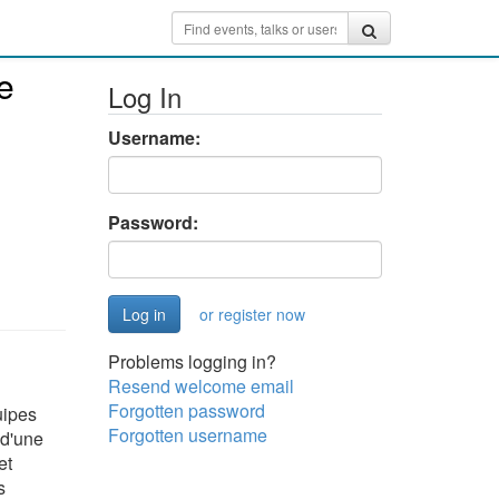
de
Log In
Username:
Password:
or register now
Problems logging in?
Resend welcome email
Forgotten password
uipes
Forgotten username
 d'une
et
s