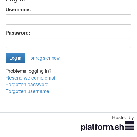
Username:
Password:
or register now
Problems logging in?
Resend welcome email
Forgotten password
Forgotten username
Hosted by
Toggle
navigation