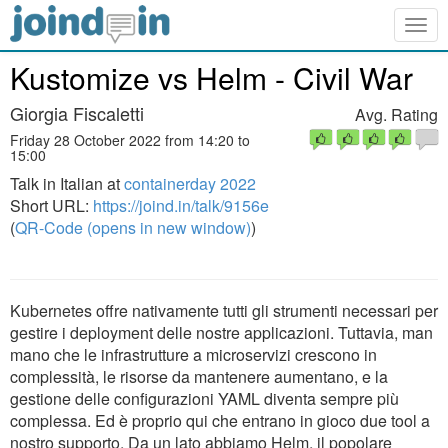
Togg
navig
Kustomize vs Helm - Civil War
Giorgia Fiscaletti
Avg. Rating
Friday 28 October 2022 from 14:20 to
15:00
Talk in Italian at
containerday 2022
Short URL:
https://joind.in/talk/9156e
(
QR-Code (opens in new window)
)
Kubernetes offre nativamente tutti gli strumenti necessari per
gestire i deployment delle nostre applicazioni. Tuttavia, man
mano che le infrastrutture a microservizi crescono in
complessità, le risorse da mantenere aumentano, e la
gestione delle configurazioni YAML diventa sempre più
complessa. Ed è proprio qui che entrano in gioco due tool a
nostro supporto. Da un lato abbiamo Helm, il popolare