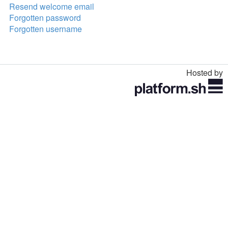
Resend welcome email
Forgotten password
Forgotten username
Hosted by
Toggle
navigation