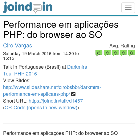
Togg
navig
Performance em aplicações
PHP: do browser ao SO
Ciro Vargas
Avg. Rating
Saturday 19 March 2016 from 14:30 to
15:15
Talk in Portuguese (Brasil) at
Darkmira
Tour PHP 2016
View Slides:
http://www.slideshare.net/cirobsbbr/darkmira-
performance-em-aplicaes-php/
Short URL:
https://joind.in/talk/d1457
(
QR-Code (opens in new window)
)
Performance em aplicações PHP: do browser ao SO