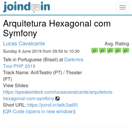
Togg
navig
Arquitetura Hexagonal com
Symfony
Lucas Cavalcante
Avg. Rating
Sunday 9 June 2019 from 09:50 to 10:30
Talk in Portuguese (Brasil) at
Darkmira
Tour PHP 2019
Track Name: AnfiTeatro (PT) / Theater
(PT)
View Slides:
https://speakerdeck.com/lucascavalcante/arquitetura-
hexagonal-com-symfony
Short URL:
https://joind.in/talk/3a6f3
(
QR-Code (opens in new window)
)