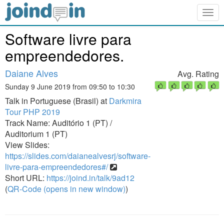
Togg
navig
Software livre para
empreendedores.
Daiane Alves
Avg. Rating
Sunday 9 June 2019 from 09:50 to 10:30
Talk in Portuguese (Brasil) at
Darkmira
Tour PHP 2019
Track Name: Auditório 1 (PT) /
Auditorium 1 (PT)
View Slides:
https://slides.com/daianealvesrj/software-
livre-para-empreendedores#/
Short URL:
https://joind.in/talk/9ad12
(
QR-Code (opens in new window)
)