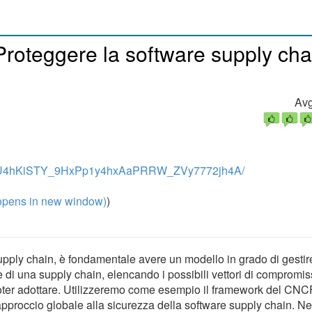
: Proteggere la software supply cha
Avg
nAT8U4hKiSTY_9HxPp1y4hxAaPRRW_ZVy7772jh4A/
pens in new window)
)
pply chain, è fondamentale avere un modello in grado di gestire 
one di una supply chain, elencando i possibili vettori di compromi
 poter adottare. Utilizzeremo come esempio il framework del CNC
pproccio globale alla sicurezza della software supply chain. Ne