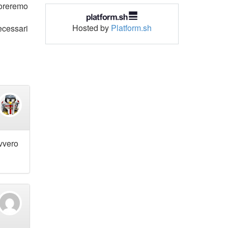
loreremo
Hosted by
Platform.sh
ecessari
vvero