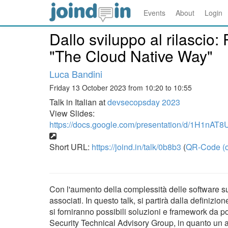
Events
About
Login
Dallo sviluppo al rilascio
"The Cloud Native Way"
Luca Bandini
Friday 13 October 2023 from 10:20 to 10:55
Talk in Italian at
devsecopsday 2023
View Slides:
https://docs.google.com/presentation/d/1H1
Short URL:
https://joind.in/talk/0b8b3
(
QR-Code (o
Con l'aumento della complessità delle software su
associati. In questo talk, si partirà dalla definizi
si forniranno possibili soluzioni e framework da
Security Technical Advisory Group, in quanto un a