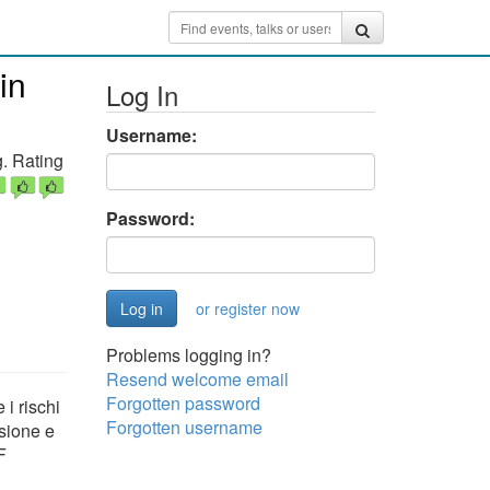
in
Log In
Username:
. Rating
Password:
or register now
Problems logging in?
Resend welcome email
Forgotten password
i rischi
Forgotten username
ssione e
F