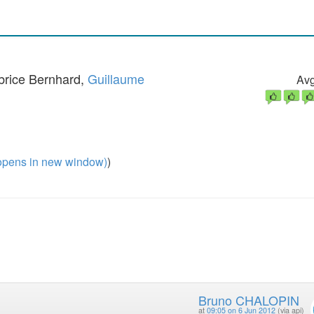
brice Bernhard,
Guillaume
Avg
pens in new window)
)
Bruno CHALOPIN
at
09:05 on 6 Jun 2012
(via api)