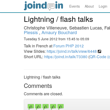
Events
About
Login
Lightning / flash talks
Christophe Villeneuve, Sebastien Lucas, Fa
Plessis
,
Amaury Bouchard
Tuesday 5 June 2012 from 15:45 to 05:09
Talk in French at
Forum PHP 2012
View Slides:
https://joind.in/talk/view/6448
Short URL:
https://joind.in/talk/73380
(
QR-Code (o
Lightning / flash talks
Comments
Comments are closed.