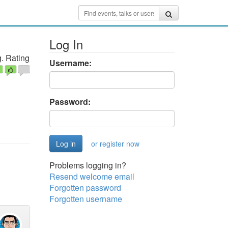
Log In
. Rating
Username:
Password:
or register now
Problems logging in?
Resend welcome email
Forgotten password
Forgotten username