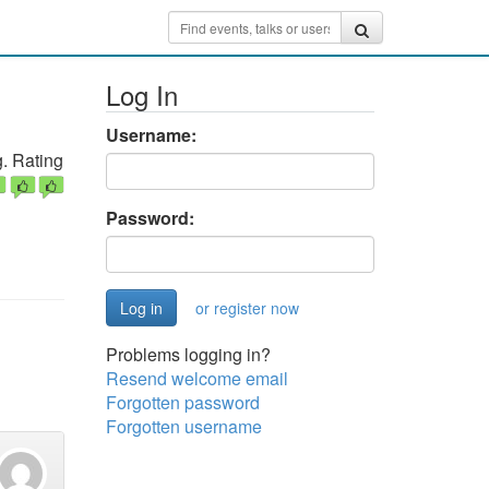
Log In
Username:
. Rating
Password:
or register now
Problems logging in?
Resend welcome email
Forgotten password
Forgotten username