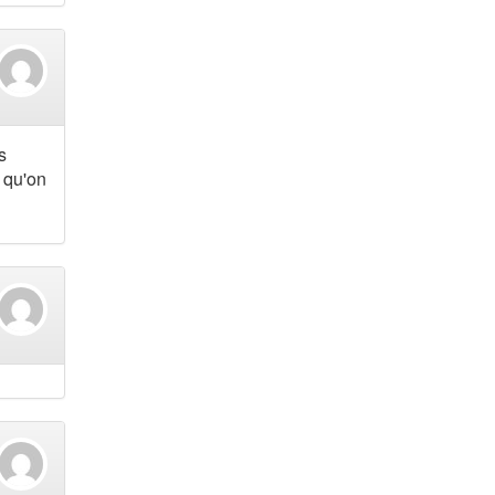
s
 qu'on