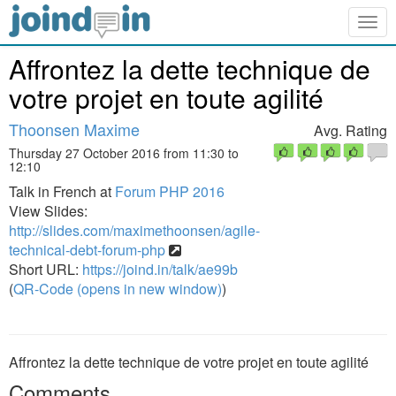
Togg
navig
Affrontez la dette technique de
votre projet en toute agilité
Thoonsen Maxime
Avg. Rating
Thursday 27 October 2016 from 11:30 to
12:10
Talk in French at
Forum PHP 2016
View Slides:
http://slides.com/maximethoonsen/agile-
technical-debt-forum-php
Short URL:
https://joind.in/talk/ae99b
(
QR-Code (opens in new window)
)
Affrontez la dette technique de votre projet en toute agilité
Comments