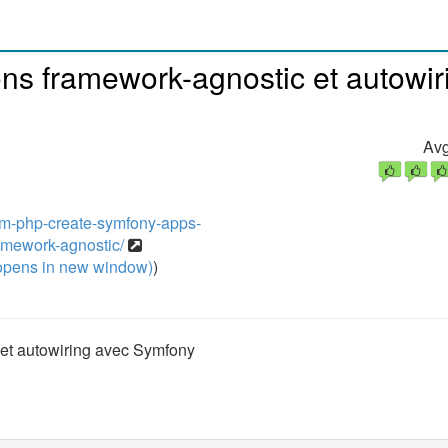
ns framework-agnostic et autowir
Avg
orum-php-create-symfony-apps-
amework-agnostic/
pens in new window)
)
 et autowiring avec Symfony