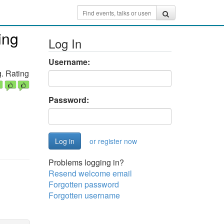
ing
Log In
Username:
. Rating
Password:
or register now
Problems logging in?
Resend welcome email
Forgotten password
Forgotten username