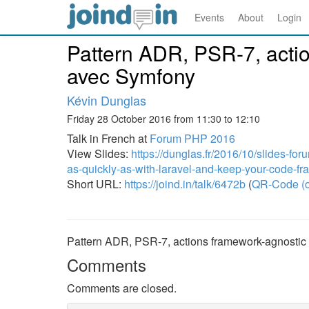
Events
About
Login
Pattern ADR, PSR-7, actio
avec Symfony
Kévin Dunglas
Friday 28 October 2016 from 11:30 to 12:10
Talk in French at
Forum PHP 2016
View Slides:
https://dunglas.fr/2016/10/slides-f
as-quickly-as-with-laravel-and-keep-your-code-fr
Short URL:
https://joind.in/talk/6472b
(
QR-Code (o
Pattern ADR, PSR-7, actions framework-agnostic
Comments
Comments are closed.