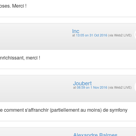
hoses. Merci !
lnc
at
13:05 on 31 Oct 2016
(via Web2 LIVE)
nrichissant, merci !
Joubert
at
08:59 on 1 Nov 2016
(via Web2 LIVE)
re comment s'affranchir (partiellement au moins) de symfony
Alexandre Balmes