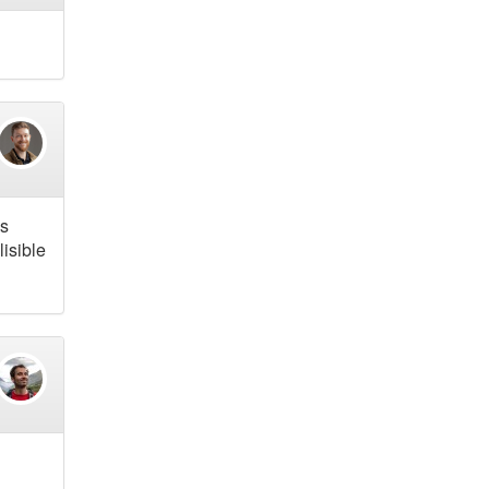
es
lisible