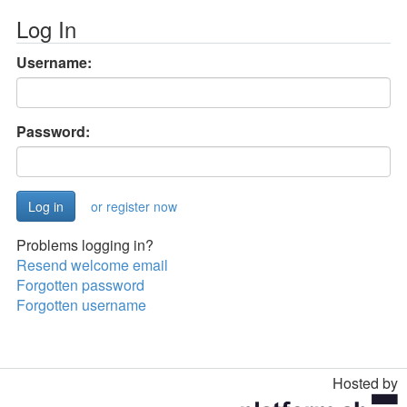
Log In
Username:
Password:
or register now
Problems logging in?
Resend welcome email
Forgotten password
Forgotten username
Hosted by
Toggle