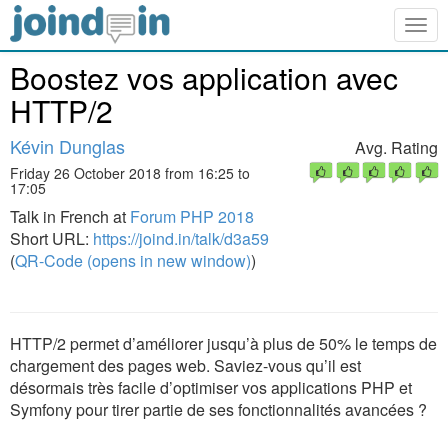
Togg
navig
Boostez vos application avec
HTTP/2
Kévin Dunglas
Avg. Rating
Friday 26 October 2018 from 16:25 to
17:05
Talk in French at
Forum PHP 2018
Short URL:
https://joind.in/talk/d3a59
(
QR-Code (opens in new window)
)
HTTP/2 permet d’améliorer jusqu’à plus de 50% le temps de
chargement des pages web. Saviez-vous qu’il est
désormais très facile d’optimiser vos applications PHP et
Symfony pour tirer partie de ses fonctionnalités avancées ?