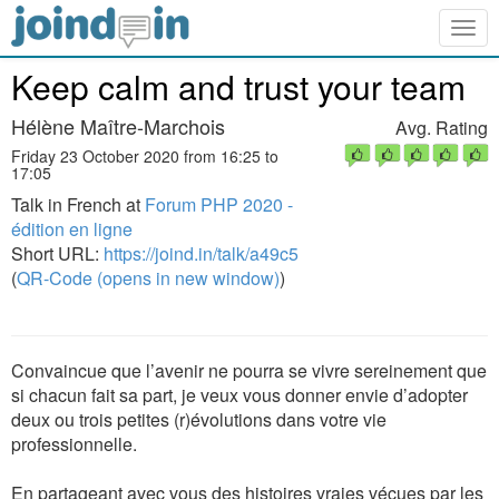
Togg
navig
Keep calm and trust your team
Hélène Maître-Marchois
Avg. Rating
Friday 23 October 2020 from 16:25 to
17:05
Talk in French at
Forum PHP 2020 -
édition en ligne
Short URL:
https://joind.in/talk/a49c5
(
QR-Code (opens in new window)
)
Convaincue que l’avenir ne pourra se vivre sereinement que
si chacun fait sa part, je veux vous donner envie d’adopter
deux ou trois petites (r)évolutions dans votre vie
professionnelle.
En partageant avec vous des histoires vraies vécues par les