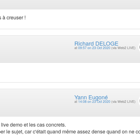
 à creuser !
Richard DELOGE
at
09:57 on 23 Oct 2020
(via Web2 LIVE)
Yann Eugoné
at
14:08 on 23 Oct 2020
(via Web2 LIVE)
 live demo et les cas concrets.
per le sujet, car c'était quand même assez dense quand on ne c