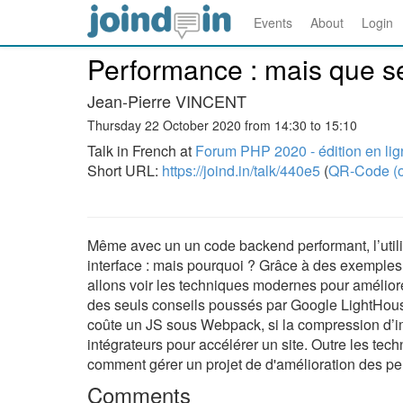
Events
About
Login
Performance : mais que se
Jean-Pierre VINCENT
Thursday 22 October 2020 from 14:30 to 15:10
Talk in French at
Forum PHP 2020 - édition en li
Short URL:
https://joind.in/talk/440e5
(
QR-Code (o
Même avec un un code backend performant, l’utilis
interface : mais pourquoi ? Grâce à des exemples
allons voir les techniques modernes pour améliorer
des seuls conseils poussés par Google LightHous
coûte un JS sous Webpack, si la compression d’i
intégrateurs pour accélérer un site. Outre les tec
comment gérer un projet de d'amélioration des per
Comments