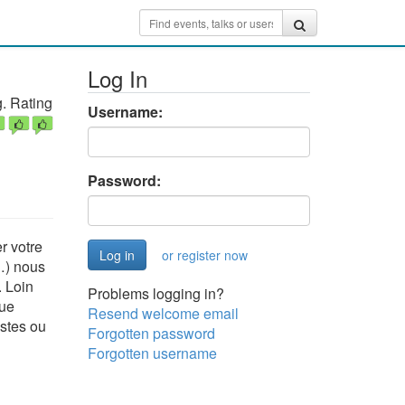
Log In
. Rating
Username:
Password:
r votre
or register now
…) nous
. Loin
Problems logging in?
que
Resend welcome email
stes ou
Forgotten password
Forgotten username