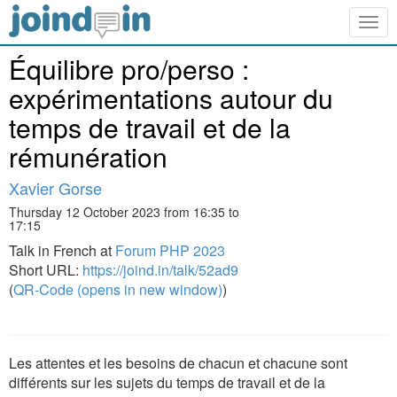
Togg
navig
Équilibre pro/perso :
expérimentations autour du
temps de travail et de la
rémunération
Xavier Gorse
Thursday 12 October 2023 from 16:35 to
17:15
Talk in French at
Forum PHP 2023
Short URL:
https://joind.in/talk/52ad9
(
QR-Code (opens in new window)
)
Les attentes et les besoins de chacun et chacune sont
différents sur les sujets du temps de travail et de la