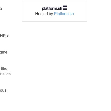
 à
Hosted by
Platform.sh
PHP, à
digme
titre
ns les
Nous