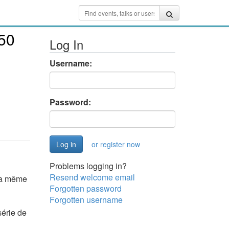
 50
Log In
Username:
Password:
or register now
Problems logging in?
Resend welcome email
 la même
Forgotten password
Forgotten username
série de