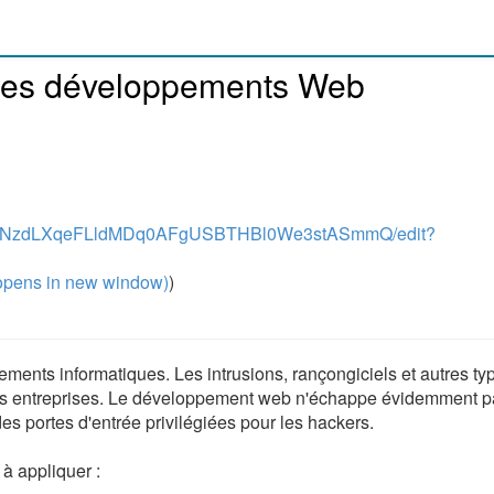
 des développements Web
rSH1zsNzdLXqeFLldMDq0AFgUSBTHBl0We3stASmmQ/edit?
pens in new window)
)
ments informatiques. Les intrusions, rançongiciels et autres ty
les entreprises. Le développement web n'échappe évidemment p
 des portes d'entrée privilégiées pour les hackers.
 à appliquer :