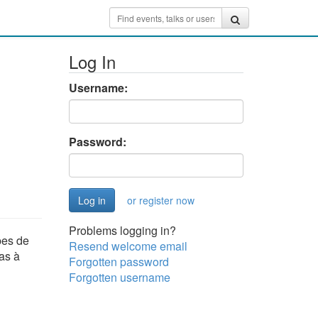
Log In
Username:
Password:
or register now
Problems logging in?
pes de
Resend welcome email
as à
Forgotten password
Forgotten username