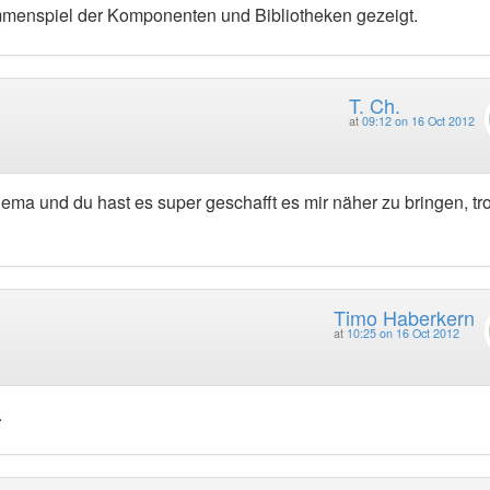
ammenspiel der Komponenten und Bibliotheken gezeigt.
T. Ch.
at
09:12 on 16 Oct 2012
ma und du hast es super geschafft es mir näher zu bringen, tro
Timo Haberkern
at
10:25 on 16 Oct 2012
.