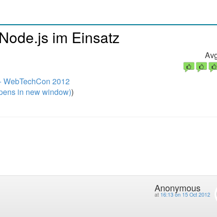
Node.js im Einsatz
Avg
e + WebTechCon 2012
pens in new window)
)
Anonymous
at
16:13 on 15 Oct 2012