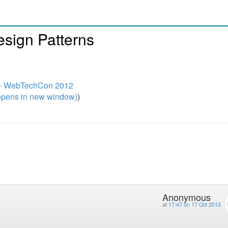
esign Patterns
e + WebTechCon 2012
pens in new window)
)
Anonymous
at
17:47 on 17 Oct 2012