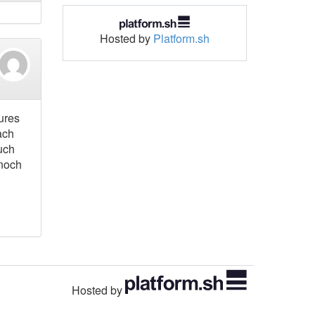
Hosted by
Platform.sh
ures
ach
uch
 noch
Hosted by