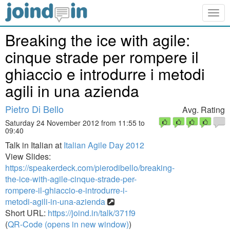
Togg
navig
Breaking the ice with agile:
cinque strade per rompere il
ghiaccio e introdurre i metodi
agili in una azienda
Pietro Di Bello
Avg. Rating
Saturday 24 November 2012 from 11:55 to
09:40
Talk in Italian at
Italian Agile Day 2012
View Slides:
https://speakerdeck.com/pierodibello/breaking-
the-ice-with-agile-cinque-strade-per-
rompere-il-ghiaccio-e-introdurre-i-
metodi-agili-in-una-azienda
Short URL:
https://joind.in/talk/371f9
(
QR-Code (opens in new window)
)