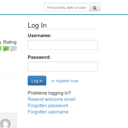
Log In
Username:
. Rating
Password:
or register now
Problems logging in?
Resend welcome email
Forgotten password
Forgotten username