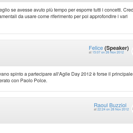
glio se avesse avuto più tempo per esporre tutti i concetti. Cre
ndamentali da usare come riferimento per poi approfondire i vari
Felice
(Speaker)
at
15:07 on 26 Nov 2012
ano spinto a partecipare all'Agile Day 2012 è forse il principale
erato con Paolo Polce.
Raoul Buzziol
at
22:24 on 28 Nov 2012