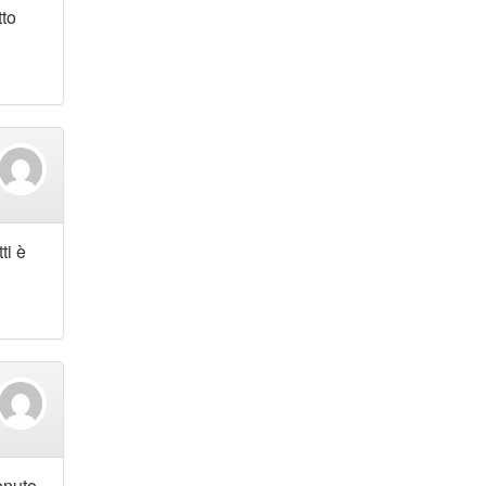
tto
ti è
enuto