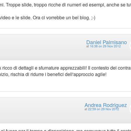
ni. Troppe slide, troppo ricche di numeri ed esempi, anche se tu
ideo e le slide. Ora ci vorrebbe un bel blog. ;-)
Daniel Palmisano
at
16:38 on 29 Nov 2012
k ricco di dettagli e sfumature apprezzabili! Il contesto dei contrat
io, rischia di ridurre i benefici dell'approccio agile!
Andrea Rodriguez
at
22:59 on 29 Nov 2012
 al fuoco per il tempo a disposizione, ma comunque tutto il cont