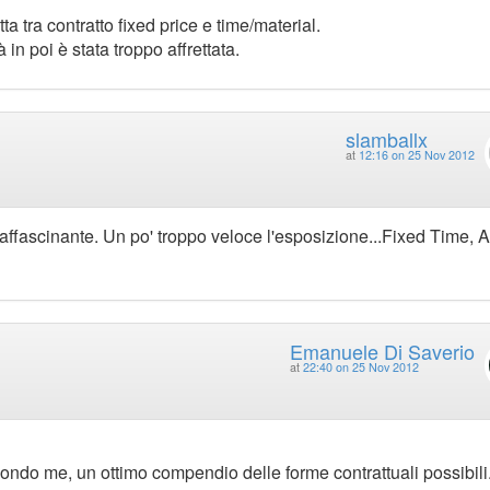
ta tra contratto fixed price e time/material.
in poi è stata troppo affrettata.
slamballx
at
12:16 on 25 Nov 2012
affascinante. Un po' troppo veloce l'esposizione...Fixed Time, A
Emanuele Di Saverio
at
22:40 on 25 Nov 2012
econdo me, un ottimo compendio delle forme contrattuali possibili