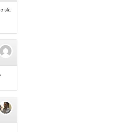
do sia
,