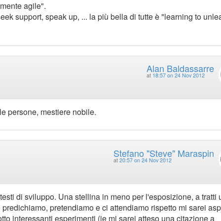
"mente agile".
ek support, speak up, ... la più bella di tutte è "learning to unle
Alan Baldassarre
at
18:57 on 24 Nov 2012
e le persone, mestiere nobile.
Stefano "Steve" Maraspin
at
20:57 on 24 Nov 2012
testi di sviluppo. Una stellina in meno per l'esposizione, a tratti
e predichiamo, pretendiamo e ci attendiamo rispetto mi sarei asp
tto interessanti esperimenti (ie mi sarei atteso una citazione a