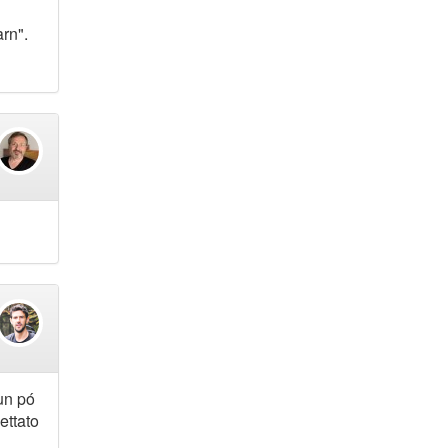
arn".
 un pó
ettato