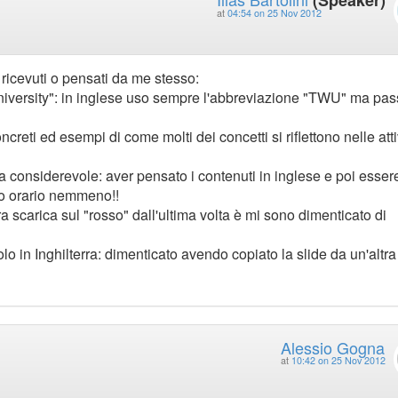
at
04:54 on 25 Nov 2012
ricevuti o pensati da me stesso:
University": in inglese uso sempre l'abbreviazione "TWU" ma pa
ncreti ed esempi di come molti dei concetti si riflettono nelle atti
era considerevole: aver pensato i contenuti in inglese e poi esser
so orario nemmeno!!
a scarica sul "rosso" dall'ultima volta è mi sono dimenticato di
lo in Inghilterra: dimenticato avendo copiato la slide da un'altr
Alessio Gogna
at
10:42 on 25 Nov 2012