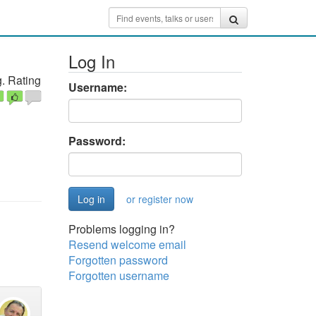
Log In
. Rating
Username:
Password:
or register now
Problems logging in?
Resend welcome email
Forgotten password
Forgotten username