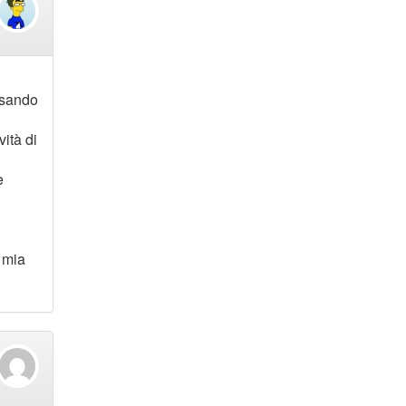
ssando
vità di
e
a mia