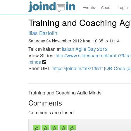
Events
About
Login
Training and Coaching Ag
Ilias Bartolini
Saturday 24 November 2012 from 16:35 to 11:14
Talk in Italian at
Italian Agile Day 2012
View Slides:
http://www.slideshare.net/brain79/tr
minds
Short URL:
https://joind.in/talk/1351f
(
QR-Code (o
Training and Coaching Agile Minds
Comments
Comments are closed.