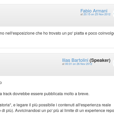
Fabio Armani
at
20:15 on 25 Nov 2012
meno nell'esposizione che ho trovato un po' piatta e poco coinvol
Ilias Bartolini
(Speaker)
at
00:31 on 26 Nov 2012
o
rima track dovrebbe essere pubblicata molto a breve.
toria", e legare il più possibile i contenuti all'esperienza reale
 di più). Avvicinandosi un po' più al limite di un experience repo