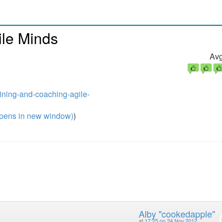
ile Minds
Avg
aining-and-coaching-agile-
pens in new window)
)
Alby "cookedapple"
at
17:25 on 24 Nov 2012