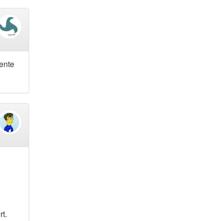
gente
rt.