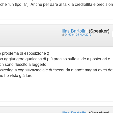
ziché "un tipo là"). Anche per dare al talk la credibilità e precisio
Ilias Bartolini
(Speaker)
at
04:50 on 25 Nov 2012
io problema di esposizione :)
so aggiungere qualcosa di più preciso sulle slide a posteriori e
n sono riuscito a leggerlo.
sicologia cognitiva/sociale di "seconda mano": magari avrei do
e ho visto già fare.
Ilias Bartolini
(Speaker)