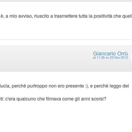
, a mio avviso, riuscito a trasmettere tutta la positività che quel
Giancarlo Orrù
at
11:39 on 25 Nov 2012
fiducia, perchè purtroppo non ero presente :), e perchè leggo dei
i: c'era qualcuno che filmava come gli anni scorsi?