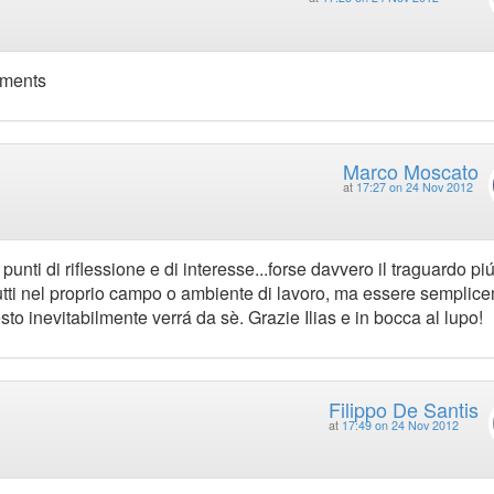
iments
Marco Moscato
at
17:27 on 24 Nov 2012
unti di riflessione e di interesse...forse davvero il traguardo pi
a tutti nel proprio campo o ambiente di lavoro, ma essere semplic
 resto inevitabilmente verrá da sè. Grazie Ilias e in bocca al lupo!
Filippo De Santis
at
17:49 on 24 Nov 2012