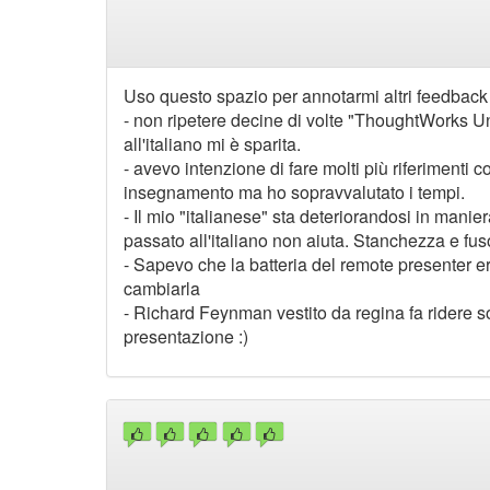
Uso questo spazio per annotarmi altri feedback 
- non ripetere decine di volte "ThoughtWorks 
all'italiano mi è sparita.
- avevo intenzione di fare molti più riferimenti co
insegnamento ma ho sopravvalutato i tempi.
- Il mio "italianese" sta deteriorandosi in mani
passato all'italiano non aiuta. Stanchezza e fu
- Sapevo che la batteria del remote presenter er
cambiarla
- Richard Feynman vestito da regina fa ridere so
presentazione :)