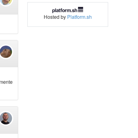
Hosted by
Platform.sh
ú
emente