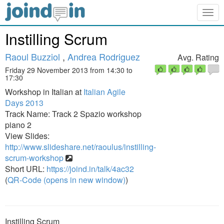
Togg
navig
Instilling Scrum
Raoul Buzziol
,
Andrea Rodriguez
Avg. Rating
Friday 29 November 2013 from 14:30 to
17:30
Workshop in Italian at
Italian Agile
Days 2013
Track Name: Track 2 Spazio workshop
piano 2
View Slides:
http://www.slideshare.net/raoulus/instilling-
scrum-workshop
Short URL:
https://joind.in/talk/4ac32
(
QR-Code (opens in new window)
)
Instilling Scrum