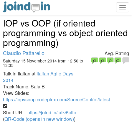
Togg
navig
IOP vs OOP (if oriented
programming vs object oriented
programming)
Claudio Pattarello
Avg. Rating
Saturday 15 November 2014 from 12:50 to
13:35
Talk in Italian at
Italian Agile Days
2014
Track Name: Sala B
View Slides:
https://iopvsoop.codeplex.com/SourceControl/latest
Short URL:
https://joind.in/talk/5cffc
(
QR-Code (opens in new window)
)