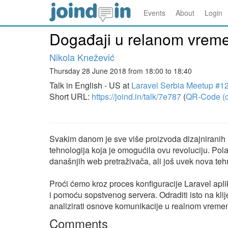
Events
About
Login
Događaji u relanom vreme
Nikola Knežević
Thursday 28 June 2018 from 18:00 to 18:40
Talk in English - US at
Laravel Serbia Meetup #1
Short URL:
https://joind.in/talk/7e787
(
QR-Code (o
Svakim danom je sve više proizvoda dizajniranih
tehnologija koja je omogućila ovu revoluciju. Pola
današnjih web pretraživača, ali još uvek nova teh
Proći ćemo kroz proces konfiguracije Laravel ap
i pomoću sopstvenog servera. Odraditi isto na klij
analizirati osnove komunikacije u realnom vreme
Comments