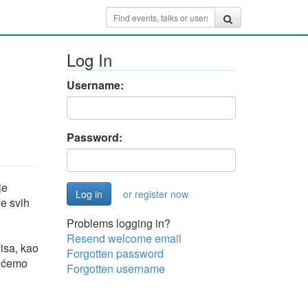
Log In
Username:
Password:
je
or register now
ne svih
Problems logging in?
Resend welcome email
isa, kao
Forgotten password
u ćemo
Forgotten username