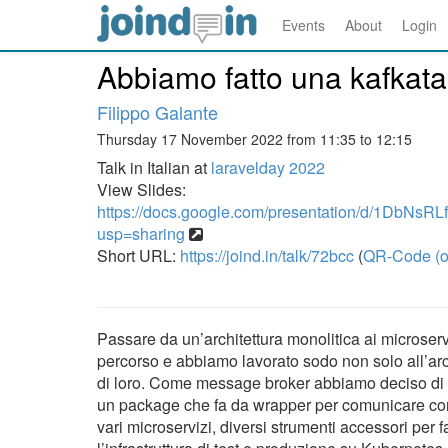
Events
About
Login
Abbiamo fatto una kafkata
Filippo Galante
Thursday 17 November 2022 from 11:35 to 12:15
Talk in Italian at
laravelday 2022
View Slides:
https://docs.google.com/presentation/d/1Db
usp=sharing
Short URL:
https://joind.in/talk/72bcc
(
QR-Code (o
Passare da un’architettura monolitica ai microse
percorso e abbiamo lavorato sodo non solo all’arc
di loro. Come message broker abbiamo deciso di 
un package che fa da wrapper per comunicare con
vari microservizi, diversi strumenti accessori per f