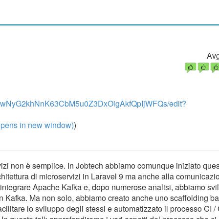
Avg
NsRLfwNyG2khNnK63CbM5u0Z3DxOigAkfQpIjWFQs/edit?
pens in new window)
)
rvizi non è semplice. In Jobtech abbiamo comunque iniziato que
hitettura di microservizi in Laravel 9 ma anche alla comunicazio
integrare Apache Kafka e, dopo numerose analisi, abbiamo svi
 Kafka. Ma non solo, abbiamo creato anche uno scaffolding ba
acilitare lo sviluppo degli stessi e automatizzato il processo CI 