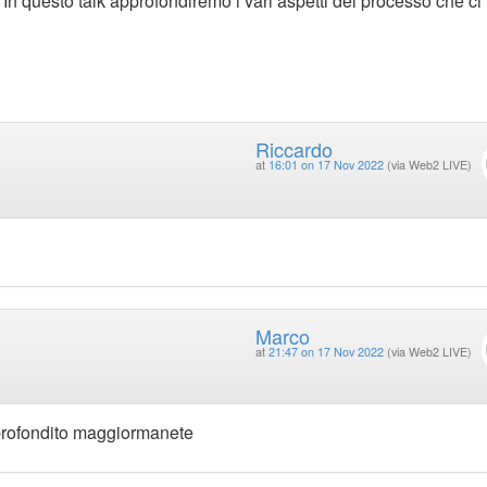
. In questo talk approfondiremo i vari aspetti del processo che ci
Riccardo
at
16:01 on 17 Nov 2022
(via Web2 LIVE)
Marco
at
21:47 on 17 Nov 2022
(via Web2 LIVE)
profondito maggiormanete