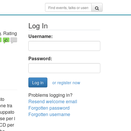
Log In
. Rating
Username:
Password:
or register now
Problems logging in?
sto
Resend welcome email
ne tra
Forgotten password
luppato
Forgotten username
se per i
/ CD per