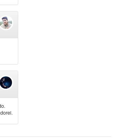
do.
dorei.