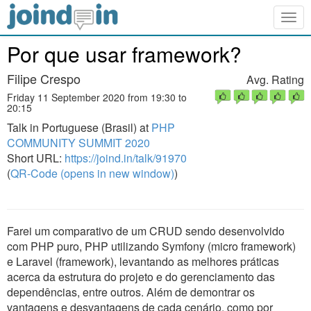
Togg
navig
Por que usar framework?
Filipe Crespo
Avg. Rating
Friday 11 September 2020 from 19:30 to
20:15
Talk in Portuguese (Brasil) at
PHP
COMMUNITY SUMMIT 2020
Short URL:
https://joind.in/talk/91970
(
QR-Code (opens in new window)
)
Farei um comparativo de um CRUD sendo desenvolvido
com PHP puro, PHP utilizando Symfony (micro framework)
e Laravel (framework), levantando as melhores práticas
acerca da estrutura do projeto e do gerenciamento das
dependências, entre outros. Além de demontrar os
vantagens e desvantagens de cada cenário, como por