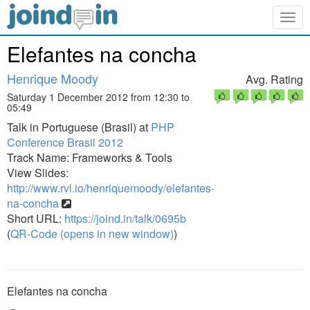
Togg
navig
Elefantes na concha
Henrique Moody
Avg. Rating
Saturday 1 December 2012 from 12:30 to
05:49
Talk in Portuguese (Brasil) at
PHP
Conference Brasil 2012
Track Name: Frameworks & Tools
View Slides:
http://www.rvl.io/henriquemoody/elefantes-
na-concha
Short URL:
https://joind.in/talk/0695b
(
QR-Code (opens in new window)
)
Elefantes na concha