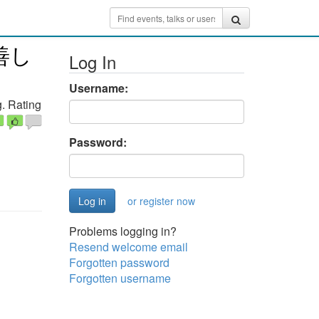
善し
Log In
Username:
. Rating
Password:
or register now
Problems logging in?
Resend welcome email
Forgotten password
Forgotten username