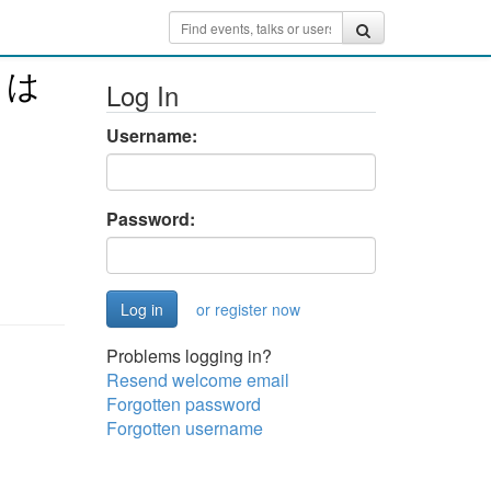
とは
Log In
Username:
Password:
or register now
Problems logging in?
Resend welcome email
Forgotten password
Forgotten username