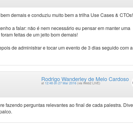
da bem demais e conduziu muito bem a trilha Use Cases & CTOs!
 tenho a falar: não é nem necessário eu pensar em manter uma
e foram feitas de um jeito bom demais!
epois de administrar e tocar um evento de 3 dias seguido com
Rodrigo Wanderley de Melo Cardoso
at
12:48 on 27 Mar 2016
(via Web2 LIVE)
 fazendo perguntas relevantes ao final de cada palestra. Dive
palco.