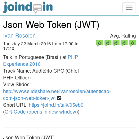
Togg
navig
Json Web Token (JWT)
Ivan Rosolen
Avg. Rating
Tuesday 22 March 2016 from 17:00 to
17:40
Talk in Portuguese (Brasil) at
PHP
Experience 2016
Track Name: Auditório CPO (Chief
PHP Officer)
View Slides:
http://www.slideshare.net/ivanrosolen/autenticao-
com-json-web-token-jwt
Short URL:
https://joind.in/talk/05eb0
(
QR-Code (opens in new window)
)
Json Web Token (JWT)