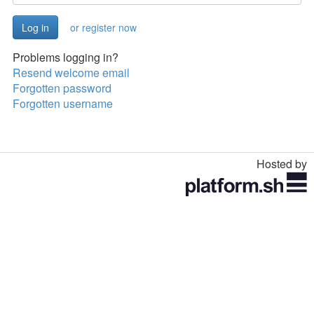
or register now
Problems logging in?
Resend welcome email
Forgotten password
Forgotten username
Hosted by
Toggle
navigation