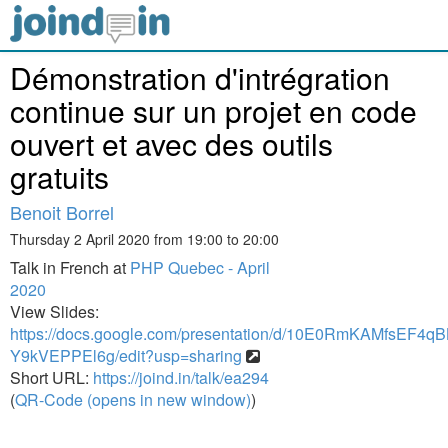
Démonstration d'intrégration
continue sur un projet en code
ouvert et avec des outils
gratuits
Benoit Borrel
Thursday 2 April 2020 from 19:00 to 20:00
Talk in French at
PHP Quebec - April
2020
View Slides:
https://docs.google.com/presentation/d/10E0RmKAMfsEF4q
Y9kVEPPEl6g/edit?usp=sharing
Short URL:
https://joind.in/talk/ea294
(
QR-Code (opens in new window)
)