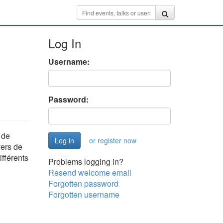
Log In
Username:
Password:
 de
or register now
vers de
fférents
Problems logging in?
Resend welcome email
Forgotten password
Forgotten username