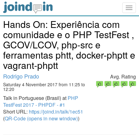
Togg
navig
Hands On: Experiência com
comunidade e o PHP TestFest ,
GCOV/LCOV, php-src e
ferramentas phtt, docker-phptt e
vagrant-phptt
Rodrigo Prado
Avg. Rating
Saturday 4 November 2017 from 11:25 to
12:20
Talk in Portuguese (Brasil) at
PHP
TestFest 2017 - PHPDF - #1
Short URL:
https://joind.in/talk/1ec51
(
QR-Code (opens in new window)
)