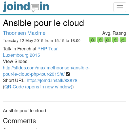
Togg
navig
Ansible pour le cloud
Thoonsen Maxime
Avg. Rating
Tuesday 12 May 2015 from 15:15 to 16:00
Talk in French at
PHP Tour
Luxembourg 2015
View Slides:
http://slides.com/maximethoonsen/ansible-
pour-le-cloud-php-tour-2015/#/
Short URL:
https://joind.in/talk/88878
(
QR-Code (opens in new window)
)
Ansible pour le cloud
Comments