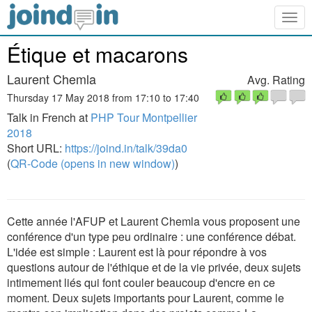
Togg
navig
Étique et macarons
Laurent Chemla
Avg. Rating
Thursday 17 May 2018 from 17:10 to 17:40
Talk in French at
PHP Tour Montpellier
2018
Short URL:
https://joind.in/talk/39da0
(
QR-Code (opens in new window)
)
Cette année l'AFUP et Laurent Chemla vous proposent une
conférence d'un type peu ordinaire : une conférence débat.
L'idée est simple : Laurent est là pour répondre à vos
questions autour de l'éthique et de la vie privée, deux sujets
intimement liés qui font couler beaucoup d'encre en ce
moment. Deux sujets importants pour Laurent, comme le