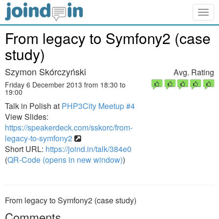
Togg
navig
From legacy to Symfony2 (case
study)
Szymon Skórczyński
Avg. Rating
Friday 6 December 2013 from 18:30 to
19:00
Talk in Polish at
PHP3City Meetup #4
View Slides:
https://speakerdeck.com/sskorc/from-
legacy-to-symfony2
Short URL:
https://joind.in/talk/384e0
(
QR-Code (opens in new window)
)
From legacy to Symfony2 (case study)
Comments