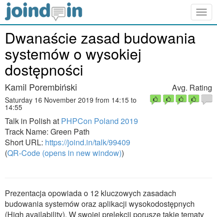
Togg
navig
Dwanaście zasad budowania
systemów o wysokiej
dostępności
Kamil Porembiński
Avg. Rating
Saturday 16 November 2019 from 14:15 to
14:55
Talk in Polish at
PHPCon Poland 2019
Track Name: Green Path
Short URL:
https://joind.in/talk/99409
(
QR-Code (opens in new window)
)
Prezentacja opowiada o 12 kluczowych zasadach
budowania systemów oraz aplikacji wysokodostępnych
(High availability). W swojej prelekcji poruszę takie tematy