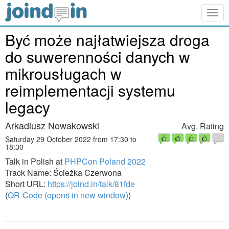
Togg
navig
Być może najłatwiejsza droga
do suwerenności danych w
mikrousługach w
reimplementacji systemu
legacy
Arkadiusz Nowakowski
Avg. Rating
Saturday 29 October 2022 from 17:30 to
18:30
Talk in Polish at
PHPCon Poland 2022
Track Name: Ścieżka Czerwona
Short URL:
https://joind.in/talk/81fde
(
QR-Code (opens in new window)
)