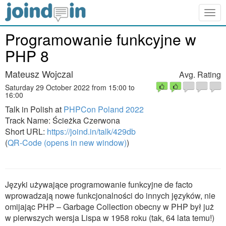
Togg
navig
Programowanie funkcyjne w
PHP 8
Mateusz Wojczal
Avg. Rating
Saturday 29 October 2022 from 15:00 to
16:00
Talk in Polish at
PHPCon Poland 2022
Track Name: Ścieżka Czerwona
Short URL:
https://joind.in/talk/429db
(
QR-Code (opens in new window)
)
Języki używające programowanie funkcyjne de facto
wprowadzają nowe funkcjonalności do innych języków, nie
omijając PHP – Garbage Collection obecny w PHP był już
w pierwszych wersja Lispa w 1958 roku (tak, 64 lata temu!)