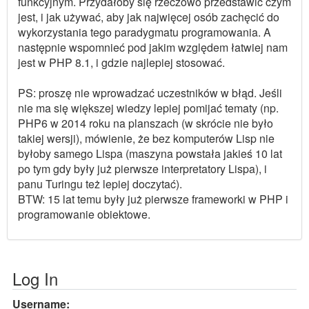
funkcyjnym. Przydałoby się rzeczowo przedstawić czym
jest, i jak używać, aby jak najwięcej osób zachęcić do
wykorzystania tego paradygmatu programowania. A
następnie wspomnieć pod jakim względem łatwiej nam
jest w PHP 8.1, i gdzie najlepiej stosować.
PS: proszę nie wprowadzać uczestników w błąd. Jeśli
nie ma się większej wiedzy lepiej pomijać tematy (np.
PHP6 w 2014 roku na planszach (w skrócie nie było
takiej wersji), mówienie, że bez komputerów Lisp nie
byłoby samego Lispa (maszyna powstała jakieś 10 lat
po tym gdy były już pierwsze interpretatory Lispa), i
panu Turingu też lepiej doczytać).
BTW: 15 lat temu były już pierwsze frameworki w PHP i
programowanie obiektowe.
Log In
Username: