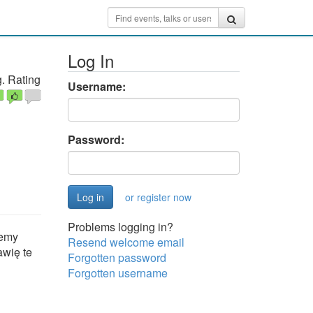
Log In
. Rating
Username:
Password:
or register now
Problems logging in?
żemy
Resend welcome email
awię te
Forgotten password
Forgotten username