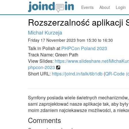
Events
About
Login
Rozszerzalność aplikacji
Michał Kurzeja
Friday 17 November 2023 from 15:30 to 16:30
Talk in Polish at
PHPCon Poland 2023
Track Name: Green Path
View Slides:
https://www.slideshare.net/MichaKu
phpcon-2023
Short URL:
https://joind.in/talk/6b1db
(
QR-Code (o
Symfony posiada wiele świetnych mechanizmów, k
sami zaprojektować nasze aplikacje tak, aby były
moim zdaniem najciekawsze możliwości, a nieko
Comments