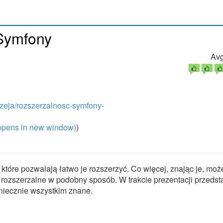
 Symfony
Avg
rzeja/rozszerzalnosc-symfony-
pens in new window)
)
tóre pozwalają łatwo je rozszerzyć. Co więcej, znając je, mo
 rozszerzalne w podobny sposób. W trakcie prezentacji przedst
niecznie wszystkim znane.