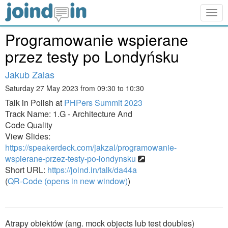
Togg
navig
Programowanie wspierane
przez testy po Londyńsku
Jakub Zalas
Saturday 27 May 2023 from 09:30 to 10:30
Talk in Polish at
PHPers Summit 2023
Track Name: 1.G - Architecture And
Code Quality
View Slides:
https://speakerdeck.com/jakzal/programowanie-
wspierane-przez-testy-po-londynsku
Short URL:
https://joind.in/talk/da44a
(
QR-Code (opens in new window)
)
Atrapy obiektów (ang. mock objects lub test doubles)