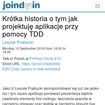
Togg
navig
Krótka historia o tym jak
projektuję aplikacje przy
pomocy TDD
Leszek Prabucki
Monday 10 September 2018 from 18:00 to
18:45
Talk in Polish at
PHPers Tricity #15
Short URL:
https://joind.in/talk/f4fdc
(
QR-Code (opens in new window)
)
Jako iż Leszek Prabucki skompromitował się już nie jeden
raz i tym razem spróbuje ponieważ prezentacja będzie
zawierała elementy live codingu: tworzenia speców w
narzędziu phpspec oraz testów w narzędziu phpunit live