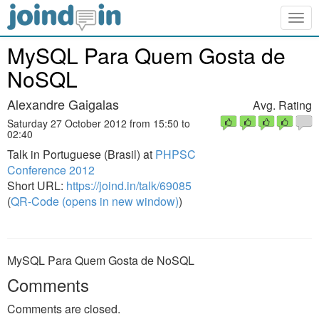
Togg
navig
MySQL Para Quem Gosta de
NoSQL
Alexandre Gaigalas
Avg. Rating
Saturday 27 October 2012 from 15:50 to
02:40
Talk in Portuguese (Brasil) at
PHPSC
Conference 2012
Short URL:
https://joind.in/talk/69085
(
QR-Code (opens in new window)
)
MySQL Para Quem Gosta de NoSQL
Comments
Comments are closed.